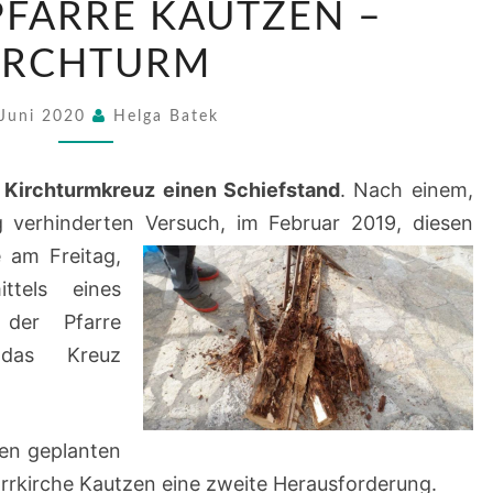
PFARRE KAUTZEN –
DER
PFARRE
IRCHTURM
KAUTZEN
–
 Juni 2020
Helga Batek
KIRCHTURM
s
Kirchturmkreuz einen Schiefstand
. Nach einem,
g verhinderten Versuch, im Februar 2019, diesen
 am Freitag,
ttels eines
der Pfarre
das Kreuz
en geplanten
rrkirche Kautzen eine zweite Herausforderung.