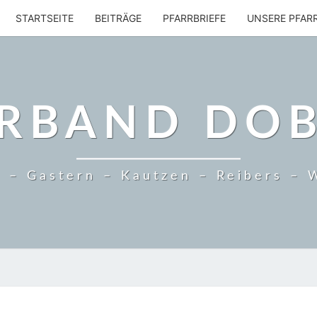
STARTSEITE
BEITRÄGE
PFARRBRIEFE
UNSERE PFAR
RBAND DO
 – Gastern – Kautzen – Reibers – 
AUS