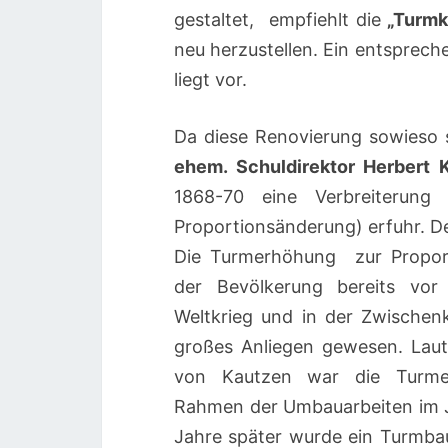
gestaltet, empfiehlt die
„Turmk
neu herzustellen. Ein entsprec
liegt vor.
Da diese Renovierung sowieso s
ehem. Schuldirektor Herbert 
1868-70 eine Verbreiterung 
Proportionsänderung) erfuhr. D
Die Turmerhöhu
ng zur Proport
der Bevölkerung bereits vor
Weltkrieg und in der Zwischenk
großes Anliegen gewesen. L
au
von Kautzen war die Turme
Rahmen der Umbauarbeiten im J
Jahre später wurde ein Turmba