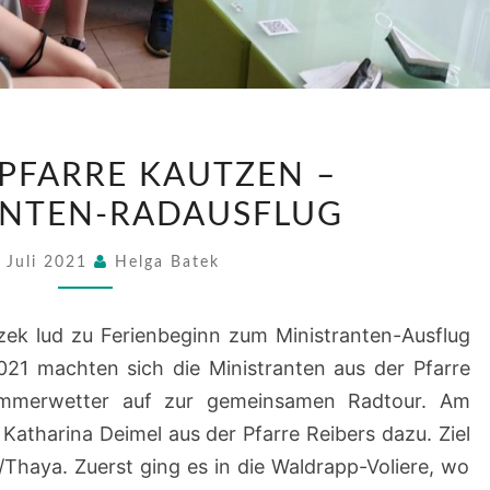
AUS
 PFARRE KAUTZEN –
DER
ANTEN-RADAUSFLUG
PFARRE
KAUTZEN
. Juli 2021
Helga Batek
–
MINISTRANTEN-
zek lud zu Ferienbeginn zum Ministranten-Ausflug
RADAUSFLUG
021 machten sich die Ministranten aus der Pfarre
mmerwetter auf zur gemeinsamen Radtour. Am
atharina Deimel aus der Pfarre Reibers dazu. Ziel
Thaya. Zuerst ging es in die Waldrapp-Voliere, wo