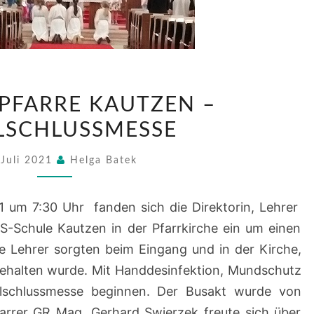
AUS
 PFARRE KAUTZEN –
DER
LSCHLUSSMESSE
PFARRE
KAUTZEN
 Juli 2021
Helga Batek
–
SCHULSCHLUSSMESSE
1 um 7:30 Uhr fanden sich die Direktorin, Lehrer
S-Schule Kautzen in der Pfarrkirche ein um einen
ie Lehrer sorgten beim Eingang und in der Kirche,
ehalten wurde. Mit Handdesinfektion, Mundschutz
lschlussmesse beginnen. Der Busakt wurde von
arrer GR Mag. Gerhard Swierzek freute sich über