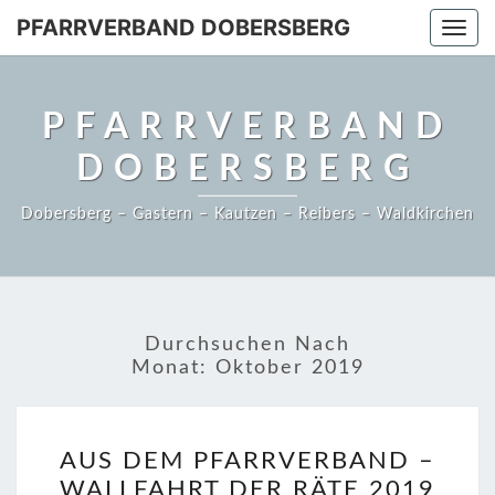
PFARRVERBAND DOBERSBERG
Togg
navi
PFARRVERBAND
DOBERSBERG
Dobersberg – Gastern – Kautzen – Reibers – Waldkirchen
Durchsuchen Nach
Monat:
Oktober 2019
AUS
AUS DEM PFARRVERBAND –
DEM
WALLFAHRT DER RÄTE 2019