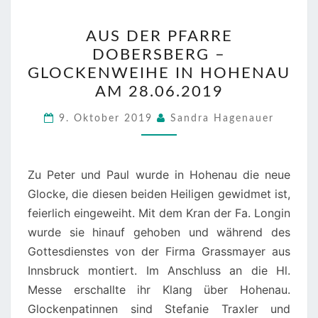
AUS
AUS DER PFARRE
DER
DOBERSBERG –
PFARRE
GLOCKENWEIHE IN HOHENAU
DOBERSBERG
AM 28.06.2019
–
GLOCKENWEIHE
9. Oktober 2019
Sandra Hagenauer
IN
HOHENAU
Zu Peter und Paul wurde in Hohenau die neue
AM
Glocke, die diesen beiden Heiligen gewidmet ist,
28.06.2019
feierlich eingeweiht. Mit dem Kran der Fa. Longin
wurde sie hinauf gehoben und während des
Gottesdienstes von der Firma Grassmayer aus
Innsbruck montiert. Im Anschluss an die Hl.
Messe erschallte ihr Klang über Hohenau.
Glockenpatinnen sind Stefanie Traxler und