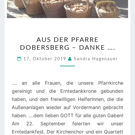
AUS
AUS DER PFARRE
DER
DOBERSBERG – DANKE ….
PFARRE
DOBERSBERG
17. Oktober 2019
Sandra Hagenauer
–
DANKE
….
…. an alle Frauen, die unsere Pfarrkirche
gereinigt und die Erntedankkrone gebunden
haben, und den freiwilligen HelferInnen, die die
Außenanlagen wieder auf Vordermann gebracht
haben. ….dem lieben GOTT für alle guten Gaben!
Am 22. September feierten wir unser
Erntedankfest. Der Kirchenchor und ein Quartett