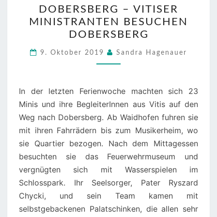
DOBERSBERG – VITISER
PFARRE
MINISTRANTEN BESUCHEN
DOBERSBERG
DOBERSBERG
–
VITISER
9. Oktober 2019
Sandra Hagenauer
MINISTRANTEN
BESUCHEN
In der letzten Ferienwoche machten sich 23
DOBERSBERG
Minis und ihre BegleiterInnen aus Vitis auf den
Weg nach Dobersberg. Ab Waidhofen fuhren sie
mit ihren Fahrrädern bis zum Musikerheim, wo
sie Quartier bezogen. Nach dem Mittagessen
besuchten sie das Feuerwehrmuseum und
vergnügten sich mit Wasserspielen im
Schlosspark. Ihr Seelsorger, Pater Ryszard
Chycki, und sein Team kamen mit
selbstgebackenen Palatschinken, die allen sehr