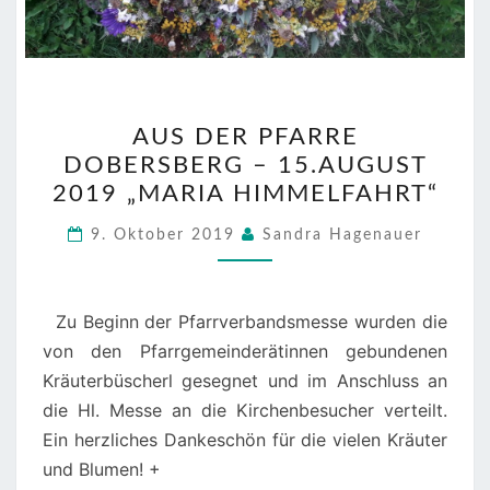
AUS
AUS DER PFARRE
DER
DOBERSBERG – 15.AUGUST
PFARRE
2019 „MARIA HIMMELFAHRT“
DOBERSBERG
–
9. Oktober 2019
Sandra Hagenauer
15.AUGUST
2019
„MARIA
Zu Beginn der Pfarrverbandsmesse wurden die
HIMMELFAHRT“
von den Pfarrgemeinderätinnen gebundenen
Kräuterbüscherl gesegnet und im Anschluss an
die Hl. Messe an die Kirchenbesucher verteilt.
Ein herzliches Dankeschön für die vielen Kräuter
und Blumen! +