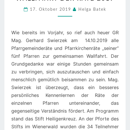
PFARRVERBAND
–
17. Oktober 2019
Helga Batek
WALLFAHRT
DER
RÄTE
Wie bereits im Vorjahr, so rief auch heuer GR
2019
Mag. Gerhard Swierzek am 14.10.2019 alle
Pfarrgemeinderäte und Pfarrkirchenräte „seiner“
fünf Pfarren zur gemeinsamen Wallfahrt. Der
Grundgedanke war einige Stunden gemeinsam
zu verbringen, sich auszutauschen und einfach
menschlich gemütlich beisammen zu sein. Mag.
Swierzek ist überzeugt, dass ein besseres
persönliches Kennenlernen der Räte der
einzelnen Pfarren untereinander, das
gegenseitige Verständnis fördert. Am Programm
stand das Stift Heiligenkreuz. An der Pforte des
Stifts im Wienerwald wurden die 34 Teilnehmer