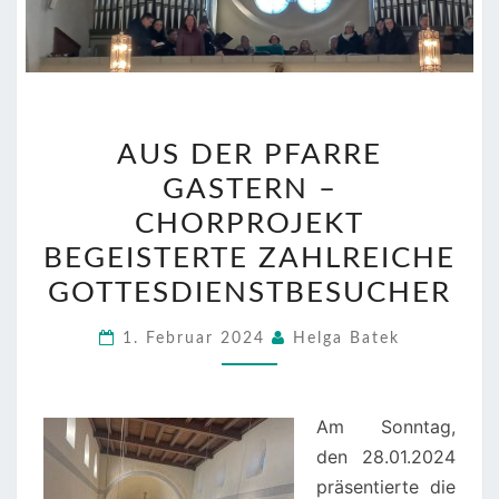
AUS
AUS DER PFARRE
DER
GASTERN –
PFARRE
GASTERN
CHORPROJEKT
–
BEGEISTERTE ZAHLREICHE
CHORPROJEKT
GOTTESDIENSTBESUCHER
BEGEISTERTE
ZAHLREICHE
1. Februar 2024
Helga Batek
GOTTESDIENSTBESUCH
Am Sonntag,
den 28.01.2024
präsentierte die