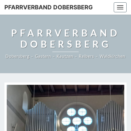
PFARRVERBAND DOBERSBERG
Togg
navi
PFARRVERBAND
DOBERSBERG
Dobersberg – Gastern – Kautzen – Reibers – Waldkirchen