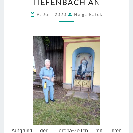
TIEFENBACH AN
MAG.
SWIERZEK
9. Juni 2020
Helga Batek
REGTE
WALLFAHRT
NACH
TIEFENBACH
AN
Aufgrund der Corona-Zeiten mit ihren