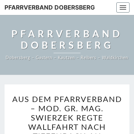
PFARRVERBAND DOBERSBERG
Togg
navi
PFARRVERBAND
DOBERSBERG
Dobersberg – Gastern – Kautzen – Reibers – Waldkirchen
AUS
AUS DEM PFARRVERBAND
DEM
– MOD. GR. MAG.
PFARRVERBAND
–
SWIERZEK REGTE
MOD.
WALLFAHRT NACH
GR.