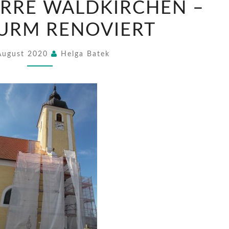
ARRE WALDKIRCHEN –
DER
PFARRE
URM RENOVIERT
WALDKIRCHEN
–
August 2020
Helga Batek
KIRCHTURM
RENOVIERT