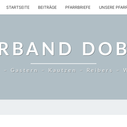
STARTSEITE
BEITRÄGE
PFARRBRIEFE
UNSERE PFAR
RBAND DO
 – Gastern – Kautzen – Reibers – 
AUS