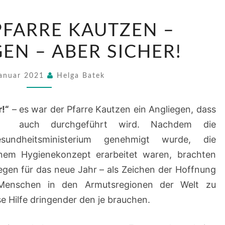
AUS
PFARRE KAUTZEN –
DER
PFARRE
EN – ABER SICHER!
KAUTZEN
–
Januar 2021
Helga Batek
STERNSINGEN
–
r!“
– es war der Pfarre Kautzen ein Angliegen, dass
ABER
uer auch durchgeführt wird. Nachdem die
SICHER!
undheitsministerium genehmigt wurde, die
inem Hygienekonzept erarbeitet waren, brachten
egen für das neue Jahr – als Zeichen der Hoffnung
enschen in den Armutsregionen der Welt zu
e Hilfe dringender den je brauchen.