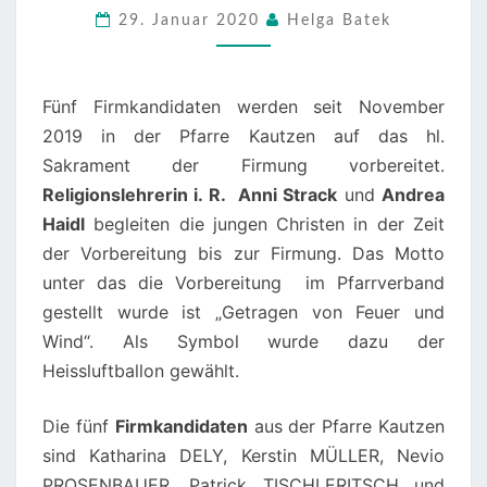
29. Januar 2020
Helga Batek
IN
DER
PFARRE
Fünf Firmkandidaten werden seit November
KAUTZEN
2019 in der Pfarre Kautzen auf das hl.
Sakrament der Firmung vorbereitet.
Religionslehrerin i. R. Anni Strack
und
Andrea
Haidl
begleiten die jungen Christen in der Zeit
der Vorbereitung bis zur Firmung. Das Motto
unter das die Vorbereitung im Pfarrverband
gestellt wurde ist „Getragen von Feuer und
Wind“. Als Symbol wurde dazu der
Heissluftballon gewählt.
Die fünf
Firmkandidaten
aus der Pfarre Kautzen
sind Katharina DELY, Kerstin MÜLLER, Nevio
PROSENBAUER, Patrick TISCHLERITSCH und