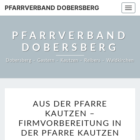
PFARRVERBAND DOBERSBERG
Togg
navi
PFARRVERBAND
DOBERSBERG
Dobersberg – Gastern – Kautzen – Reibers – Waldkirchen
AUS
AUS DER PFARRE
DER
KAUTZEN –
PFARRE
KAUTZEN
FIRMVORBEREITUNG IN
–
DER PFARRE KAUTZEN
FIRMVORBEREITUNG