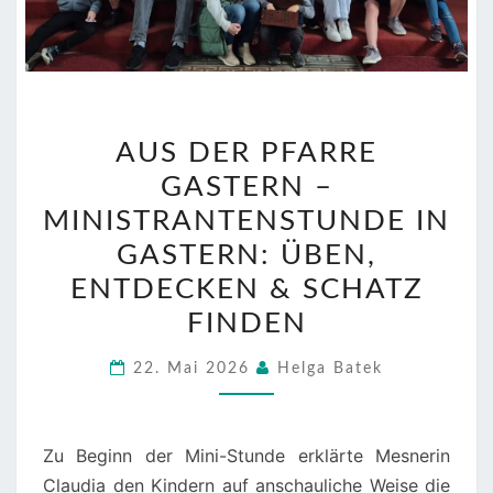
AUS
AUS DER PFARRE
DER
GASTERN –
PFARRE
GASTERN
MINISTRANTENSTUNDE IN
–
GASTERN: ÜBEN,
MINISTRANTENSTUNDE
ENTDECKEN & SCHATZ
IN
FINDEN
GASTERN:
ÜBEN,
22. Mai 2026
Helga Batek
ENTDECKEN
&
SCHATZ
Zu Beginn der Mini-Stunde erklärte Mesnerin
FINDEN
Claudia den Kindern auf anschauliche Weise die