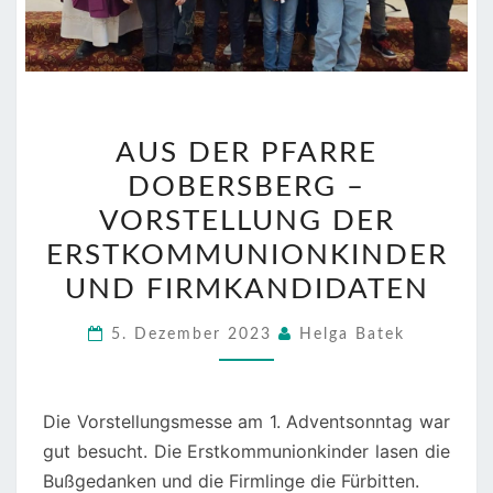
AUS
AUS DER PFARRE
DER
DOBERSBERG –
PFARRE
DOBERSBERG
VORSTELLUNG DER
–
ERSTKOMMUNIONKINDER
VORSTELLUNG
UND FIRMKANDIDATEN
DER
ERSTKOMMUNIONKINDE
5. Dezember 2023
Helga Batek
UND
FIRMKANDIDATEN
Die Vorstellungsmesse am 1. Adventsonntag war
gut besucht. Die Erstkommunionkinder lasen die
Bußgedanken und die Firmlinge die Fürbitten.