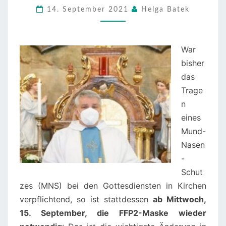
14. September 2021
Helga Batek
SEPTEMBER
WIEDER
FFP2-
War
MASKE
bisher
BEI
das
DEN
Trage
GOTTESDIENSTEN
n
eines
Mund-
Nasen
-
Schut
zes (MNS) bei den Gottesdiensten in Kirchen
verpflichtend, so ist stattdessen
ab Mittwoch,
15. September, die FFP2-Maske wieder