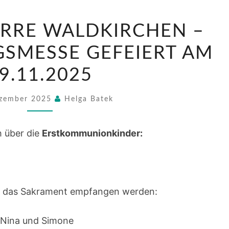
AUS
ARRE WALDKIRCHEN –
DER
PFARRE
SMESSE GEFEIERT AM
WALDKIRCHEN
9.11.2025
–
VORSTELLUNGSMESSE
ezember 2025
Helga Batek
GEFEIERT
AM
h über die
Erstkommunionkinder:
29.11.2025
6 das Sakrament empfangen werden:
, Nina und Simone