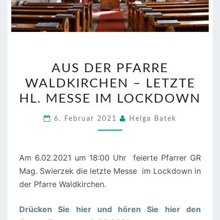
AUS
AUS DER PFARRE
DER
WALDKIRCHEN – LETZTE
PFARRE
WALDKIRCHEN
HL. MESSE IM LOCKDOWN
–
6. Februar 2021
Helga Batek
LETZTE
HL.
MESSE
Am 6.02.2021 um 18:00 Uhr feierte Pfarrer GR
IM
Mag. Swierzek die letzte Messe im Lockdown in
LOCKDOWN
der Pfarre Waldkirchen.
Drücken Sie hier und hören Sie hier den