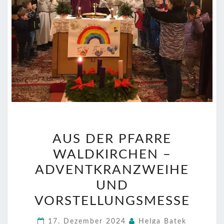
AUS
AUS DER PFARRE
DER
WALDKIRCHEN –
PFARRE
WALDKIRCHEN
ADVENTKRANZWEIHE
–
UND
ADVENTKRANZWEIHE
VORSTELLUNGSMESSE
UND
VORSTELLUNGSMESSE
17. Dezember 2024
Helga Batek