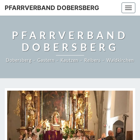
PFARRVERBAND DOBERSBERG
Togg
navi
PFARRVERBAND
DOBERSBERG
Dobersberg – Gastern – Kautzen – Reibers – Waldkirchen