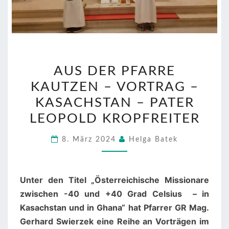
AUS
AUS DER PFARRE
DER
KAUTZEN – VORTRAG –
PFARRE
KAUTZEN
KASACHSTAN – PATER
–
LEOPOLD KROPFREITER
VORTRAG
8. März 2024
Helga Batek
–
KASACHSTAN
–
Unter den Titel „Österreichische Missionare
PATER
zwischen -40 und +40 Grad Celsius – in
LEOPOLD
Kasachstan und in Ghana“
hat Pfarrer GR Mag.
KROPFREITER
Gerhard Swierzek eine Reihe an Vorträgen im