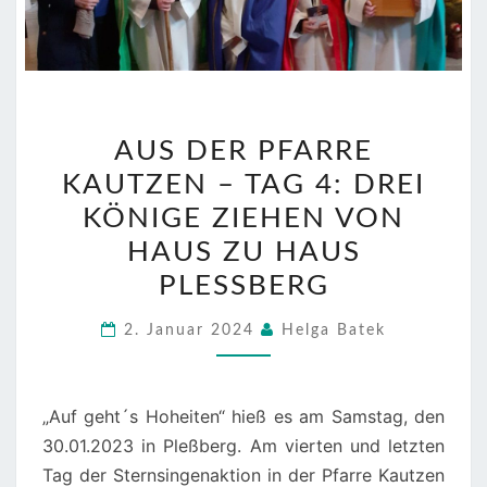
AUS
AUS DER PFARRE
DER
KAUTZEN – TAG 4: DREI
PFARRE
KAUTZEN
KÖNIGE ZIEHEN VON
–
HAUS ZU HAUS
TAG
PLESSBERG
4:
DREI
2. Januar 2024
Helga Batek
KÖNIGE
ZIEHEN
„Auf geht´s Hoheiten“ hieß es am Samstag, den
VON
30.01.2023 in Pleßberg. Am vierten und letzten
HAUS
Tag der Sternsingenaktion in der Pfarre Kautzen
ZU