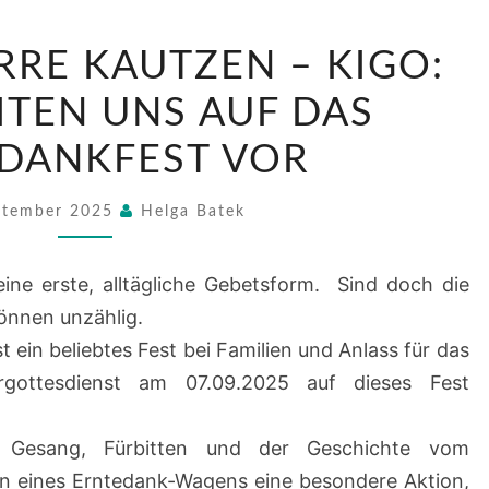
AUS
RRE KAUTZEN – KIGO:
DER
PFARRE
ITEN UNS AUF DAS
KAUTZEN
DANKFEST VOR
–
KIGO:
ptember 2025
Helga Batek
WIR
BEREITEN
eine erste, alltägliche Gebetsform. Sind doch die
UNS
können unzählig.
AUF
 ein beliebtes Fest bei Familien und Anlass für das
DAS
gottesdienst am 07.09.2025 auf dieses Fest
ERNTEDANKFEST
VOR
Gesang, Fürbitten und der Geschichte vom
en eines Erntedank-Wagens eine besondere Aktion,