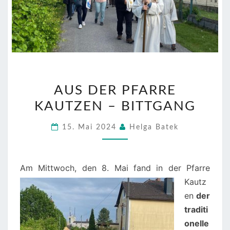
AUS
AUS DER PFARRE
DER
KAUTZEN – BITTGANG
PFARRE
KAUTZEN
15. Mai 2024
Helga Batek
–
BITTGANG
Am Mittwoch, den 8. Mai fand
in der Pfarre
Kautz
en
der
traditi
onelle