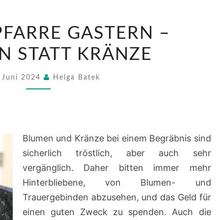
AUS
PFARRE GASTERN –
DER
PFARRE
N STATT KRÄNZE
GASTERN
–
 Juni 2024
Helga Batek
SPENDEN
STATT
KRÄNZE
Blumen und Kränze bei einem Begräbnis sind
sicherlich tröstlich, aber auch sehr
vergänglich. Daher bitten immer mehr
Hinterbliebene, von Blumen- und
Trauergebinden abzusehen, und das Geld für
einen guten Zweck zu spenden. Auch die