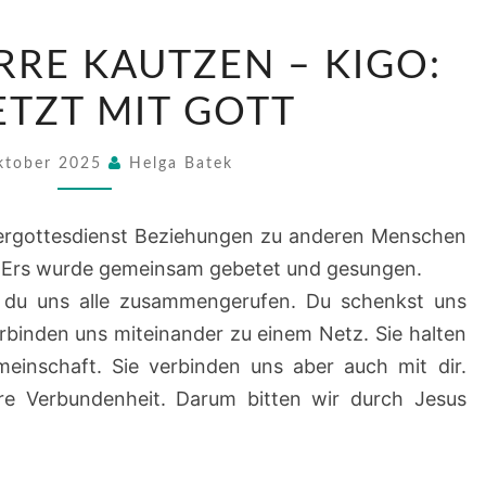
AUS
RRE KAUTZEN – KIGO:
DER
PFARRE
TZT MIT GOTT
KAUTZEN
–
ktober 2025
Helga Batek
KIGO:
VERNETZT
ergottesdienst Beziehungen zu anderen Menschen
MIT
: Ers wurde gemeinsam gebetet und gesungen.
GOTT
t du uns alle zusammengerufen. Du schenkst uns
erbinden uns miteinander zu einem Netz. Sie halten
inschaft. Sie verbinden uns aber auch mit dir.
ere Verbundenheit. Darum bitten wir durch Jesus